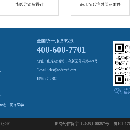
造影导管留置针
高压造影注射器及附件
全国统一服务热线：
400-600-7701
地址：山东省淄博市高新区尊贤路999号
E-mail: sales@andemed.com
集
邮编：255086
材
杂志
同齐医学
有限公司
鲁网药信备字〔2025〕00257号
鲁ICP170