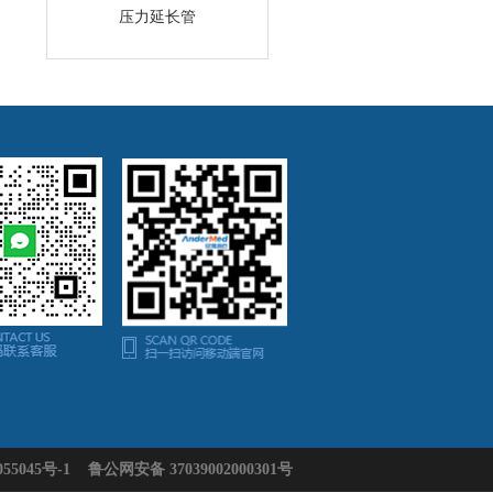
压力延长管
55045号-1
鲁公网安备 37039002000301号